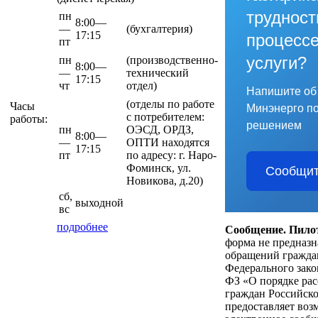
трудност
пн
8:00—
—
(бухгалтерия)
17:15
процессе
пт
услуги?
пн
(производственно-
8:00—
—
технический
17:15
чт
отдел)
Напишите об
(отделы по работе
Часы
Минэнерго п
с потребителем:
работы:
решением
пн
ОЭСД, ОРДЗ,
8:00—
—
ОПТИ находятся
17:15
пт
по адресу: г. Наро-
Фоминск, ул.
Сообщит
Новикова, д.20)
сб,
выходной
вс
подробнее
Сообщение. Пило
форма не предназн
обращений гражда
Федерального зако
ФЗ «О порядке ра
граждан Российск
предоставляет воз