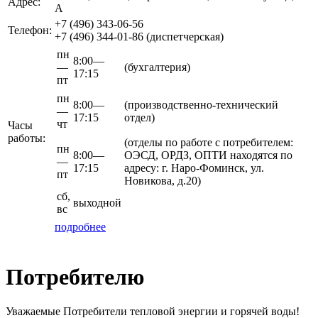
Адрес:
А
+7 (496)
343-06-56
Телефон:
+7 (496)
344-01-86
(диспетчерская)
пн
8:00—
—
(бухгалтерия)
17:15
пт
пн
8:00—
(производственно-технический
—
17:15
отдел)
чт
Часы
работы:
(отделы по работе с потребителем:
пн
8:00—
ОЭСД, ОРДЗ, ОПТИ находятся по
—
17:15
адресу: г. Наро-Фоминск, ул.
пт
Новикова, д.20)
сб,
выходной
вс
подробнее
Потребителю
Уважаемые Потребители тепловой энергии и горячей воды!