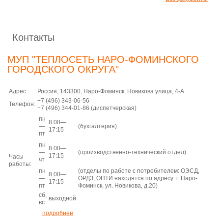
Контакты
МУП "ТЕПЛОСЕТЬ НАРО-ФОМИНСКОГО
ГОРОДСКОГО ОКРУГА"
Адрес:
Россия, 143300, Наро-Фоминск, Новикова улица, 4-А
+7 (496)
343-06-56
Телефон:
+7 (496)
344-01-86
(диспетчерская)
пн
8:00—
—
(бухгалтерия)
17:15
пт
пн
8:00—
—
(производственно-технический отдел)
17:15
Часы
чт
работы:
пн
(отделы по работе с потребителем: ОЭСД,
8:00—
—
ОРДЗ, ОПТИ находятся по адресу: г. Наро-
17:15
пт
Фоминск, ул. Новикова, д.20)
сб,
выходной
вс
подробнее