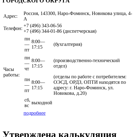
ГОРОДСКОГО ОКРУГА"
Россия, 143300, Наро-Фоминск, Новикова улица, 4-
Адрес:
А
+7 (496)
343-06-56
Телефон:
+7 (496)
344-01-86
(диспетчерская)
пн
8:00—
—
(бухгалтерия)
17:15
пт
пн
8:00—
(производственно-технический
—
17:15
отдел)
чт
Часы
работы:
(отделы по работе с потребителем:
пн
8:00—
ОЭСД, ОРДЗ, ОПТИ находятся по
—
17:15
адресу: г. Наро-Фоминск, ул.
пт
Новикова, д.20)
сб,
выходной
вс
подробнее
Утверждена калькуляция