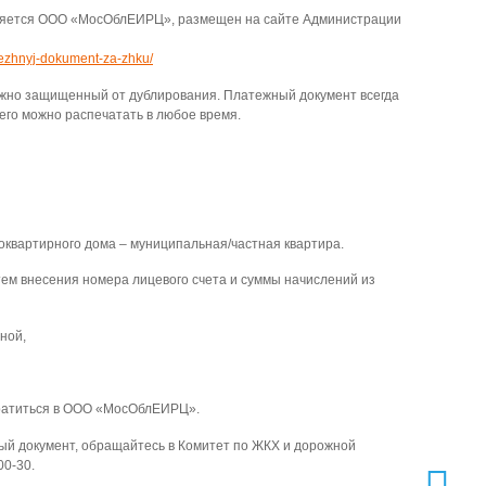
вляется ООО «МосОблЕИРЦ», размещен на сайте Администрации
atezhnyj-dokument-za-zhku/
ежно защищенный от дублирования. Платежный документ всегда
го можно распечатать в любое время.
артирного дома – муниципальная/частная квартира.
внесения номера лицевого счета и суммы начислений из
ной,
братиться в ООО «МосОблЕИРЦ».
ый документ, обращайтесь в Комитет по ЖКХ и дорожной
00-30.