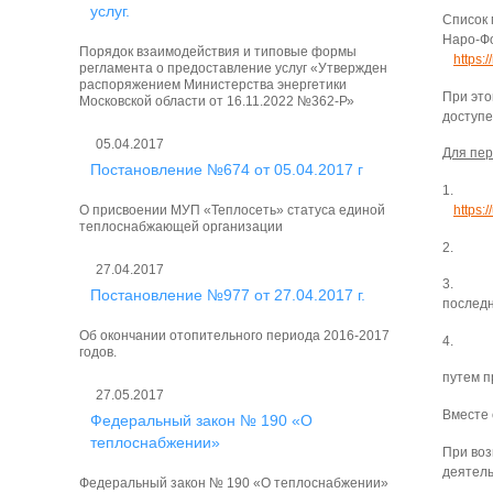
услуг.
Список 
Наро-Фо
Порядок взаимодействия и типовые формы
https:
регламента о предоставление услуг «Утвержден
распоряжением Министерства энергетики
При это
Московской области от 16.11.2022 №362-Р»
доступе
05.04.2017
Для пер
Постановление №674 от 05.04.2017 г
1. Осу
https:
О присвоении МУП «Теплосеть» статуса единой
теплоснабжающей организации
2. Чер
27.04.2017
3. При
Постановление №977 от 27.04.2017 г.
последн
Об окончании отопительного периода 2016-2017
4. Под
годов.
путем п
27.05.2017
Вместе 
Федеральный закон № 190 «О
теплоснабжении»
При воз
деятель
Федеральный закон № 190 «О теплоснабжении»