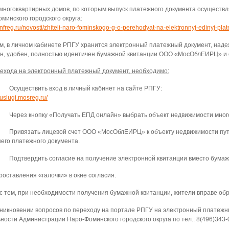
многоквартирных домов, по которым выпуск платежного документа осущест
минского городского округа:
//nfreg.ru/novosti/zhiteli-naro-fominskogo-g-o-perehodyat-na-elektronnyj-edinyj-pl
м, в личном кабинете РПГУ хранится электронный платежный документ, над
н, удобен, полностью идентичен бумажной квитанции ООО «МосОблЕИРЦ» и е
ехода на электронный платежный документ, необходимо:
ществить вход в личный кабинет на сайте РПГУ:
//uslugi.mosreg.ru/
ез кнопку «Получать ЕПД онлайн» выбрать объект недвижимости многокв
вязать лицевой счет ООО «МосОблЕИРЦ» к объекту недвижимости путем 
его платежного документа.
твердить согласие на получение электронной квитанции вместо бумаж
роставления «галочки» в окне согласия.
с тем, при необходимости получения бумажной квитанции, жители вправе о
никновении вопросов по переходу на портале РПГУ на электронный платежн
ности Администрации Наро-Фоминского городского округа по тел.: 8(496)343-