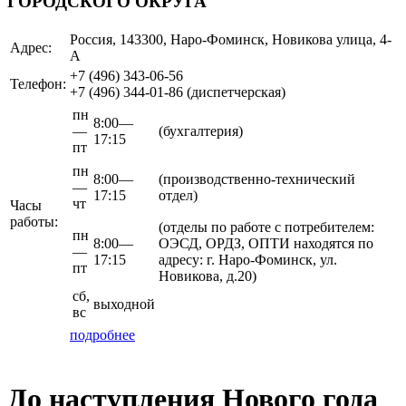
ГОРОДСКОГО ОКРУГА"
Россия, 143300, Наро-Фоминск, Новикова улица, 4-
Адрес:
А
+7 (496)
343-06-56
Телефон:
+7 (496)
344-01-86
(диспетчерская)
пн
8:00—
—
(бухгалтерия)
17:15
пт
пн
8:00—
(производственно-технический
—
17:15
отдел)
чт
Часы
работы:
(отделы по работе с потребителем:
пн
8:00—
ОЭСД, ОРДЗ, ОПТИ находятся по
—
17:15
адресу: г. Наро-Фоминск, ул.
пт
Новикова, д.20)
сб,
выходной
вс
подробнее
До наступления Нового года